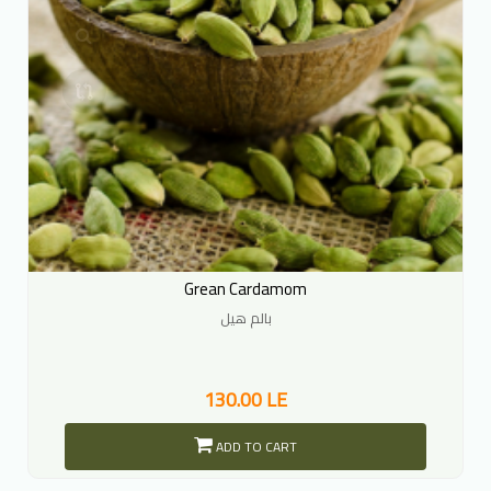
Grean Cardamom
بالم هيل
130.00 LE
ADD TO CART