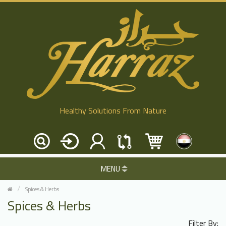
Healthy Solutions From Nature
MENU
Spices & Herbs
Spices & Herbs
Filter By: