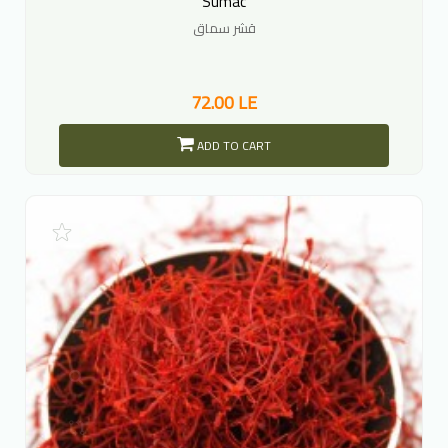
Sumac
قشر سماق
72.00 LE
ADD TO CART