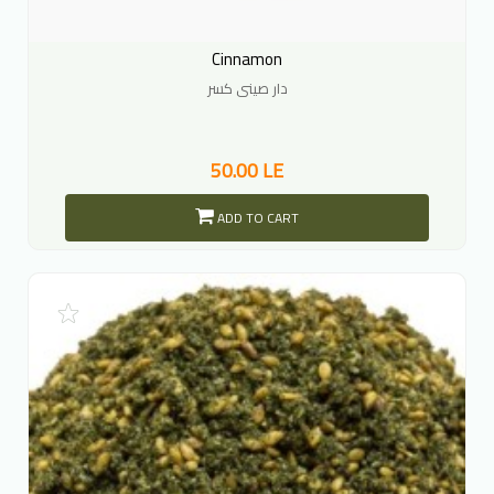
Cinnamon
دار صينى كسر
50.00 LE
ADD TO CART