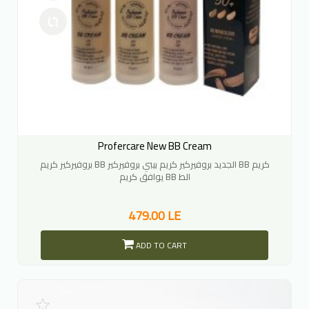
Profercare New BB Cream
بروفيركير كريم BB الجديد بروفيركير كريم بيبي بروفيركير BB كريم
يوافق كريم BB الط
479.00 LE
ADD TO CART