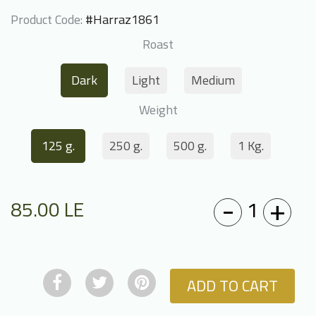
Product Code:
#Harraz1861
Roast
Dark
Light
Medium
Weight
125 g.
250 g.
500 g.
1 Kg.
-
+
1
85.00
LE
ADD TO CART